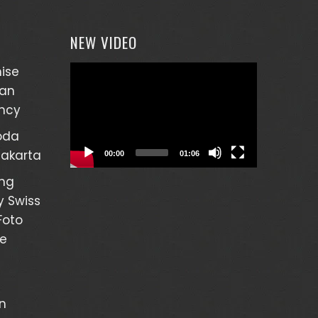
NEW VIDEO
Video
ise
Player
gan
ency
oda
Jakarta
00:00
01:06
ng
y Swiss
Foto
re
n