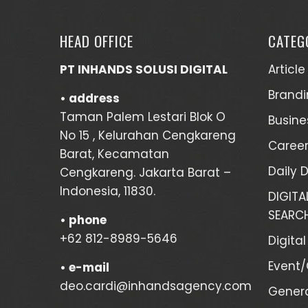
HEAD OFFICE
CATEG
PT INHANDS SOLUSI DIGITAL
Article
Brandi
• address
Taman Palem Lestari Blok O
Busine
No 15 , Kelurahan Cengkareng
Career
Barat, Kecamatan
Daily 
Cengkareng. Jakarta Barat –
Indonesia, 11830.
DIGIT
SEARCH
•
phone
+62 812-8989-5646
Digita
Event
•
e-mail
deo.cardi@inhandsagency.com
Genera