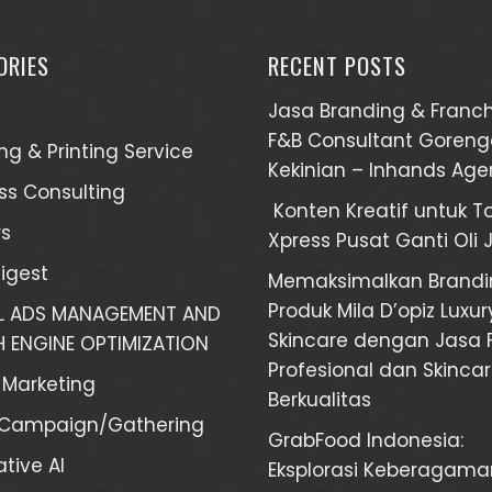
ORIES
RECENT POSTS
Jasa Branding & Franch
F&B Consultant Goren
ng & Printing Service
Kekinian – Inhands Ag
ss Consulting
Konten Kreatif untuk T
s
Xpress Pusat Ganti Oli 
Digest
Memaksimalkan Brandi
Produk Mila D’opiz Luxur
AL ADS MANAGEMENT AND
Skincare dengan Jasa 
 ENGINE OPTIMIZATION
Profesional dan Skinca
l Marketing
Berkualitas
/Campaign/Gathering
GrabFood Indonesia:
tive AI
Eksplorasi Keberagama