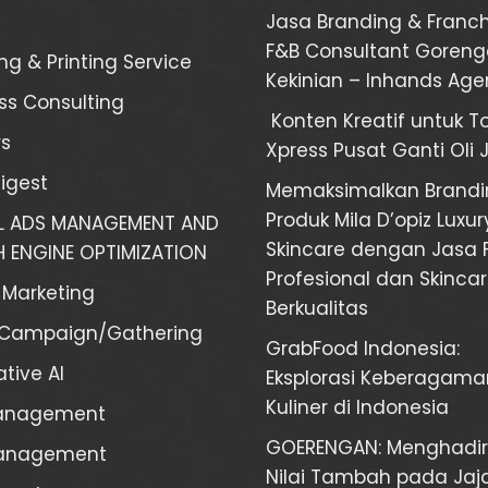
Jasa Branding & Franch
F&B Consultant Goren
ng & Printing Service
Kekinian – Inhands Ag
ss Consulting
Konten Kreatif untuk T
s
Xpress Pusat Ganti Oli 
Digest
Memaksimalkan Brandi
Produk Mila D’opiz Luxur
AL ADS MANAGEMENT AND
Skincare dengan Jasa 
 ENGINE OPTIMIZATION
Profesional dan Skinca
l Marketing
Berkualitas
/Campaign/Gathering
GrabFood Indonesia:
tive AI
Eksplorasi Keberagama
Kuliner di Indonesia
anagement
GOERENGAN: Menghadi
Management
Nilai Tambah pada Ja