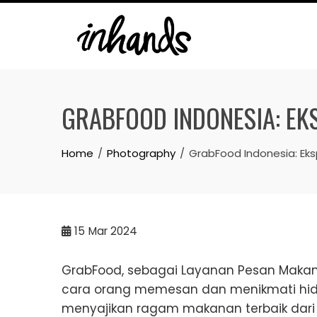
Skip
to
content
GRABFOOD INDONESIA: EK
Home
Photography
GrabFood Indonesia: Eks
15
Mar 2024
GrabFood, sebagai Layanan Pesan Makan
cara orang memesan dan menikmati hid
menyajikan ragam makanan terbaik dari b