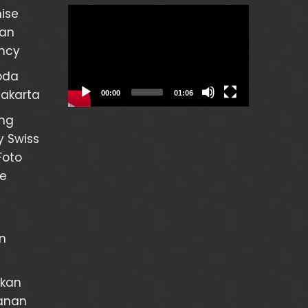
Video
ise
Player
gan
ency
oda
Jakarta
00:00
01:06
ng
y Swiss
Foto
re
n
rkan
janan