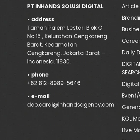
PT INHANDS SOLUSI DIGITAL
Article
Brandi
• address
Taman Palem Lestari Blok O
Busine
No 15 , Kelurahan Cengkareng
Career
Barat, Kecamatan
Daily 
Cengkareng. Jakarta Barat –
Indonesia, 11830.
DIGIT
SEARCH
•
phone
+62 812-8989-5646
Digita
Event
•
e-mail
deo.cardi@inhandsagency.com
Genera
KOL M
Live 