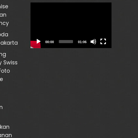
Video
ise
Player
gan
ency
oda
Jakarta
00:00
01:06
ng
y Swiss
Foto
re
n
rkan
janan