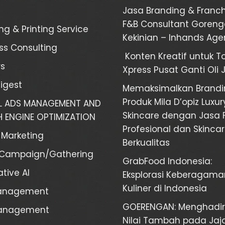
Jasa Branding & Franch
F&B Consultant Goren
ng & Printing Service
Kekinian – Inhands Ag
ss Consulting
Konten Kreatif untuk T
s
Xpress Pusat Ganti Oli 
Digest
Memaksimalkan Brandi
Produk Mila D’opiz Luxur
AL ADS MANAGEMENT AND
Skincare dengan Jasa 
 ENGINE OPTIMIZATION
Profesional dan Skinca
l Marketing
Berkualitas
/Campaign/Gathering
GrabFood Indonesia:
tive AI
Eksplorasi Keberagama
Kuliner di Indonesia
anagement
GOERENGAN: Menghadi
Management
Nilai Tambah pada Ja