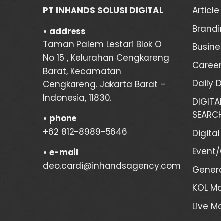
PT INHANDS SOLUSI DIGITAL
Article
Brandi
• address
Taman Palem Lestari Blok O
Busine
No 15 , Kelurahan Cengkareng
Career
Barat, Kecamatan
Daily 
Cengkareng. Jakarta Barat –
Indonesia, 11830.
DIGIT
SEARCH
•
phone
+62 812-8989-5646
Digita
Event
•
e-mail
deo.cardi@inhandsagency.com
Genera
KOL M
Live 