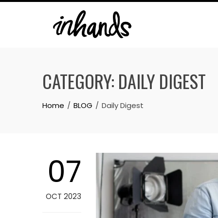
Skip
to
content
CATEGORY:
DAILY DIGEST
Home
BLOG
Daily Digest
07
OCT 2023